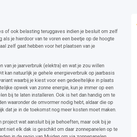
s of ook belasting teruggaves indien je besluit om zelf
ig als je hierdoor van te voren een beetje op de hoogte
taal zelf gaat hebben voor het plaatsen van je
 van je jaarverbruik (elektra) en wat je zou willen
t kan natuurlijk je gehele energieverbruik op jaarbasis
ariant waarbij je kiest voor een gedeeltelijke in plaats
telijke opwek van zonne energie, kun je immer op een
en bij te laten installeren. Ook is het dan handig om te
den waaronder de omvormer nodig hebt, aldaar die op
ijk dat je in de toekomst nog meer kosten moet maken.
project wat aansluit bij je behoeften, maar ook bij je
ant niet elk dak is geschikt om daar zonnepanelen op te
kheden in de regio van Muiden om via zonnepanelen