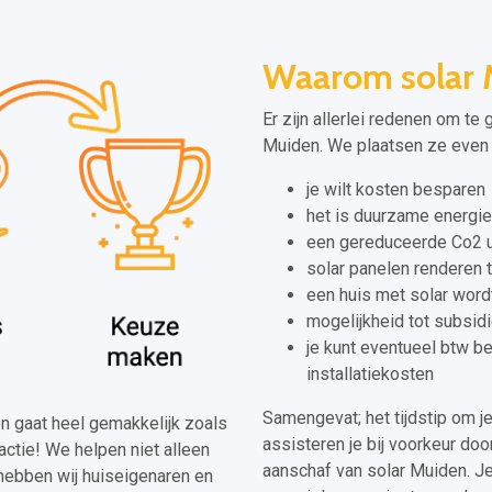
Waarom solar 
Er zijn allerlei redenen om te
Muiden. We plaatsen ze even v
je wilt kosten besparen
het is duurzame energie
een gereduceerde Co2 u
solar panelen renderen 
een huis met solar wor
mogelijkheid tot subsid
je kunt eventueel btw b
installatiekosten
Samengevat; het tijdstip om j
den gaat heel gemakkelijk zoals
assisteren je bij voorkeur doo
actie! We helpen niet alleen
aanschaf van solar Muiden. Je
hebben wij huiseigenaren en