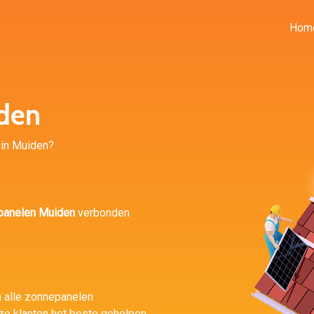
Hom
den
r in Muiden?
panelen Muiden
verbonden
n alle zonnepanelen
ze klanten het beste geholpen