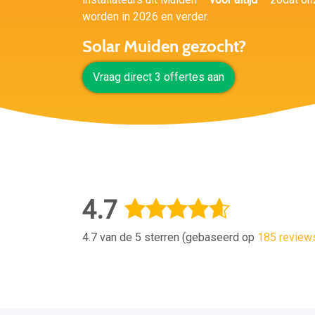
worden in 2026 en verder.
Solar Muiden gezocht?
Vraag direct 3 offertes aan
4.7
4.7 van de 5 sterren (gebaseerd op
185 review