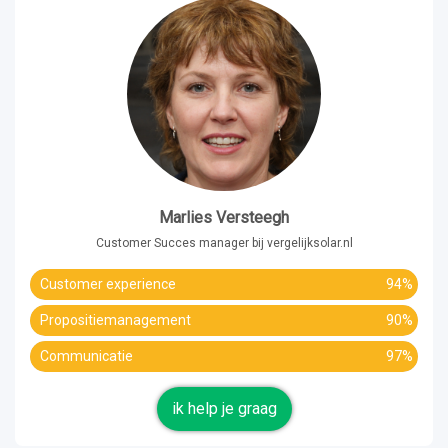
Marlies Versteegh
Customer Succes manager bij vergelijksolar.nl
Customer experience
94%
Propositiemanagement
90%
Communicatie
97%
ik help je graag