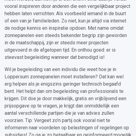
vooral inspireren door anderen die een vergelijkbaar project
hebben laten verrichten. Als voorbeeld iemand in de buurt
of een van je familieleden. Zo niet, kun je altijd via internet
de nodige kennis en inspiratie opdoen. Met name omdat
zonnepanelen een steeds bekender begrip zijn geworden
in de maatschappij, zijn er steeds meer projecten
uitgevoerd in de afgelopen tijd. En onthou goed: er is
steevast begeleiding wanneer dat benodigd is!
Wil je begeleiding van een individu die weet hoe je in
Loppersum zonnepanelen moet installeren? Dat kan wel
erg helpen als je enigszins geringer technisch begaafd
bent. Het helpt dan om begeleiding van professionals te
krijgen. Dit doe je door makkelijk, gratis en vrijblijvend een
prijsopgave op te vragen, je krijgt dan onmiddellijk een
aantal verschillende partijen die je van advies zullen
voorzien. Tip: Vergeet zo’n partij ook vooral niet te
informeren naar voordelen op belastingen of regelingen op
subsidies! Zo ga je zo betaalbaar en geïnformeerd mogelijk