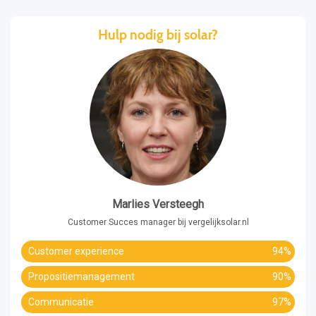
Hulp nodig bij solar?
Marlies Versteegh
Customer Succes manager bij vergelijksolar.nl
Customer experience
94%
Propositiemanagement
90%
Communicatie
97%