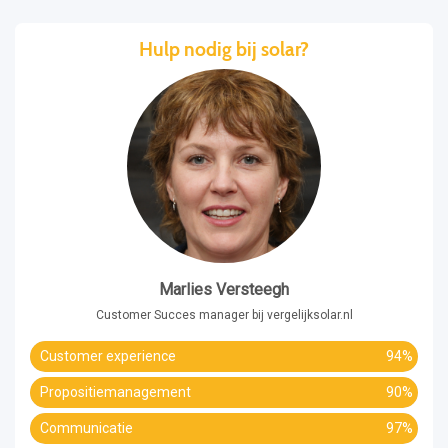
Hulp nodig bij solar?
Marlies Versteegh
Customer Succes manager bij vergelijksolar.nl
Customer experience
94%
Propositiemanagement
90%
Communicatie
97%