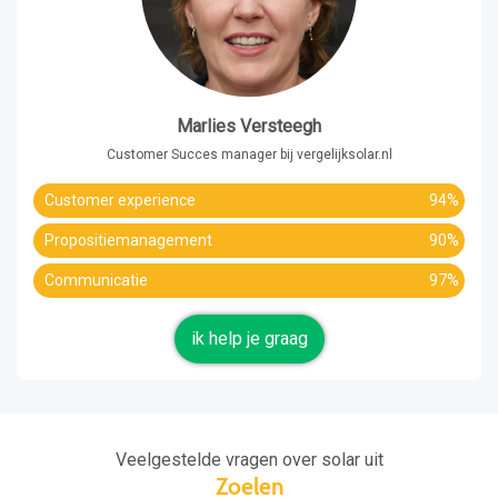
Marlies Versteegh
Customer Succes manager bij vergelijksolar.nl
Customer experience
94%
Propositiemanagement
90%
Communicatie
97%
ik help je graag
Veelgestelde vragen over solar uit
Zoelen