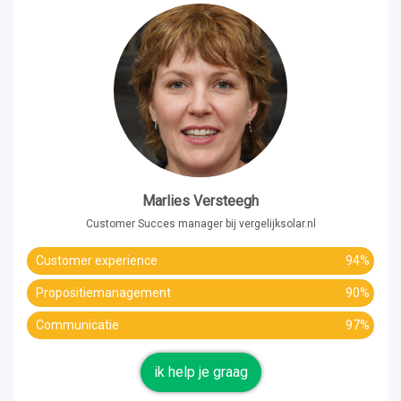
Marlies Versteegh
Customer Succes manager bij vergelijksolar.nl
Customer experience
94%
Propositiemanagement
90%
Communicatie
97%
ik help je graag