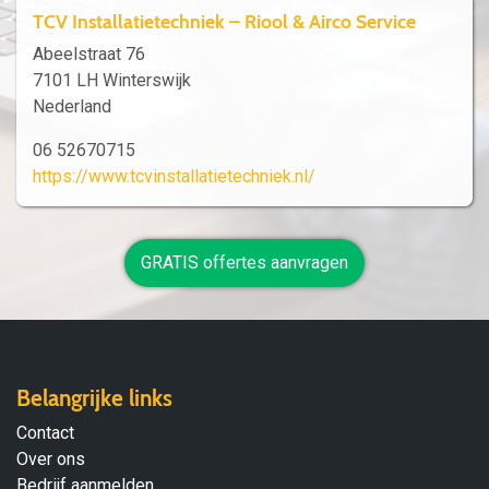
TCV Installatietechniek – Riool & Airco Service
Abeelstraat 76
7101 LH Winterswijk
Nederland
06 52670715
https://www.tcvinstallatietechniek.nl/
GRATIS offertes aanvragen
Belangrijke links
Contact
Over ons
Bedrijf aanmelden