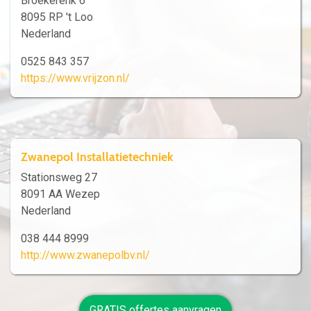
Broekerenk 6
8095 RP 't Loo
Nederland
0525 843 357
https://www.vrijzon.nl/
Zwanepol Installatietechniek
Stationsweg 27
8091 AA Wezep
Nederland
038 444 8999
http://www.zwanepolbv.nl/
GRATIS offertes aanvragen