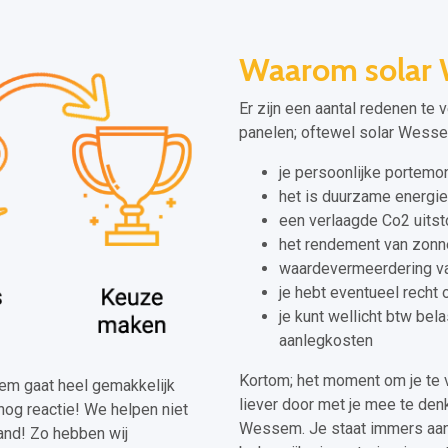
Waarom solar
Er zijn een aantal redenen te 
panelen; oftewel solar Wessem
je persoonlijke portem
het is duurzame energie
een verlaagde Co2 uitst
het rendement van zonne
waardevermeerdering van
je hebt eventueel recht 
je kunt wellicht btw bel
aanlegkosten
Kortom; het moment om je te 
ssem gaat heel gemakkelijk
liever door met je mee te denk
nog reactie! We helpen niet
Wessem. Je staat immers aan
and! Zo hebben wij