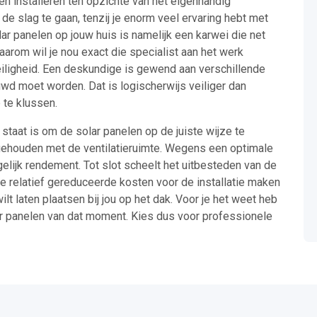
ten installeren ten opzichte van het eigenhandig
 de slag te gaan, tenzij je enorm veel ervaring hebt met
ar panelen op jouw huis is namelijk een karwei die net
arom wil je nou exact die specialist aan het werk
eiligheid. Een deskundige is gewend aan verschillende
wd moet worden. Dat is logischerwijs veiliger dan
 te klussen.
 staat is om de solar panelen op de juiste wijze te
gehouden met de ventilatieruimte. Wegens een optimale
gelijk rendement. Tot slot scheelt het uitbesteden van de
 De relatief gereduceerde kosten voor de installatie maken
lt laten plaatsen bij jou op het dak. Voor je het weet heb
ar panelen van dat moment. Kies dus voor professionele