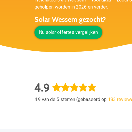
geholpen worden in 2026 en verder.
Solar Wessem gezocht?
Nu solar offertes vergelijken
4.9
4.9 van de 5 sterren (gebaseerd op
183 review