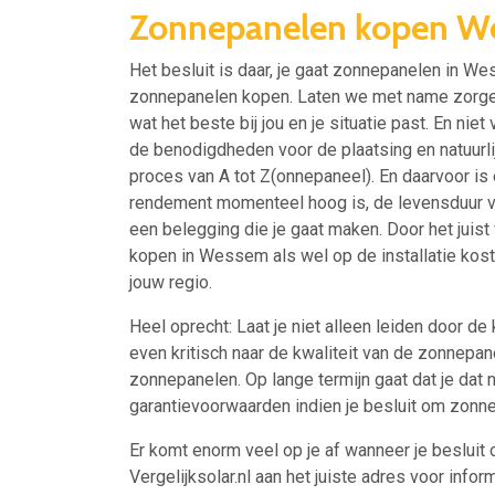
Zonnepanelen kopen 
Het besluit is daar, je gaat zonnepanelen in We
zonnepanelen kopen. Laten we met name zorgen 
wat het beste bij jou en je situatie past. En nie
de benodigdheden voor de plaatsing en natuurlijk
proces van A tot Z(onnepaneel). En daarvoor is 
rendement momenteel hoog is, de levensduur van
een belegging die je gaat maken. Door het juis
kopen in Wessem als wel op de installatie kosten
jouw regio.
Heel oprecht: Laat je niet alleen leiden door de
even kritisch naar de kwaliteit van de zonnepa
zonnepanelen. Op lange termijn gaat dat je dat 
garantievoorwaarden indien je besluit om zon
Er komt enorm veel op je af wanneer je besluit 
Vergelijksolar.nl aan het juiste adres voor inform