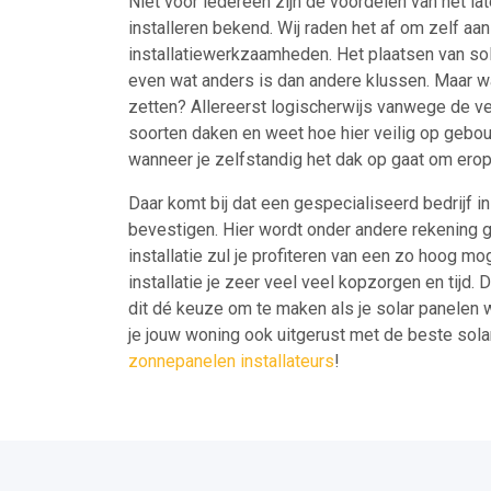
Niet voor iedereen zijn de voordelen van het la
installeren bekend. Wij raden het af om zelf aan
installatiewerkzaamheden. Het plaatsen van sol
even wat anders is dan andere klussen. Maar wa
zetten? Allereerst logischerwijs vanwege de v
soorten daken en weet hoe hier veilig op gebou
wanneer je zelfstandig het dak op gaat om erop
Daar komt bij dat een gespecialiseerd bedrijf in
bevestigen. Hier wordt onder andere rekening 
installatie zul je profiteren van een zo hoog mo
installatie je zeer veel veel kopzorgen en tijd.
dit dé keuze om te maken als je solar panelen wi
je jouw woning ook uitgerust met de beste sol
zonnepanelen installateurs
!