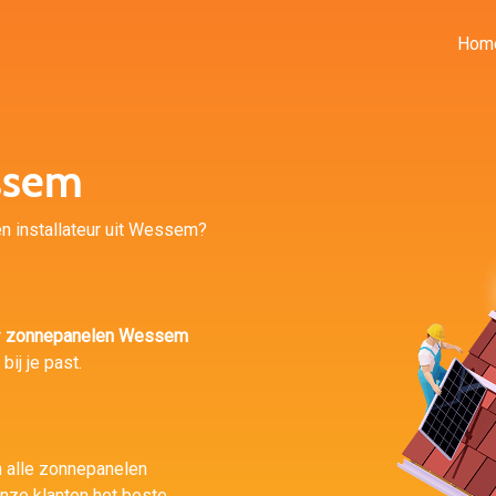
Hom
ssem
n installateur uit Wessem?
r
zonnepanelen Wessem
ij je past.
n alle zonnepanelen
nze klanten het beste