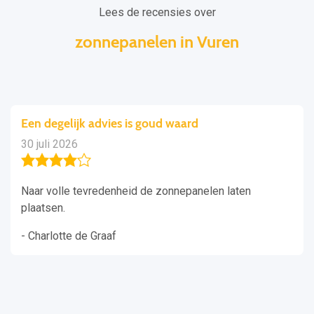
Lees de recensies over
zonnepanelen in Vuren
Gespecialiseerd werk geleverd voor 
26 juli 2026
en laten
Gisteren had ik het er nog met de buurm
erg content met hoe de aanleg door de
gedaan (en de prijs!). Het weer betrok
aanleg maar de monteurs waren in een 
humeur (in contrast tot eerdere ervari
monteurs).
- Patrick Dijkstra