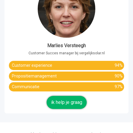
Marlies Versteegh
Customer Succes manager bij vergelijksolar.nl
Customer experience
94%
Propositiemanagement
90%
Communicatie
97%
ik help je graag