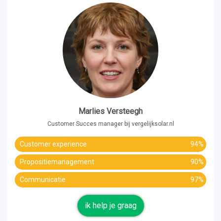
Marlies Versteegh
Customer Succes manager bij vergelijksolar.nl
Customer experience
94%
Propositiemanagement
90%
Communicatie
97%
ik help je graag