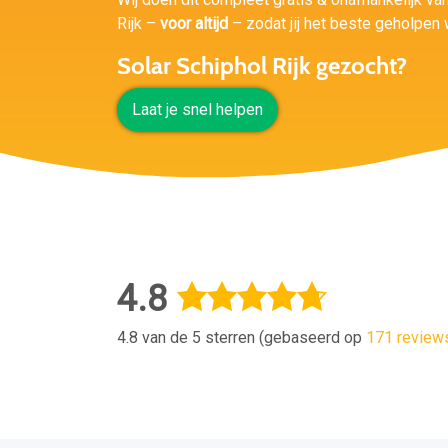
Rijk –
voor altijd
– zodat jij het beste geholpen 
Solar Schiphol Rijk gezocht?
Laat je snel helpen
4.8
4.8 van de 5 sterren (gebaseerd op
171 review