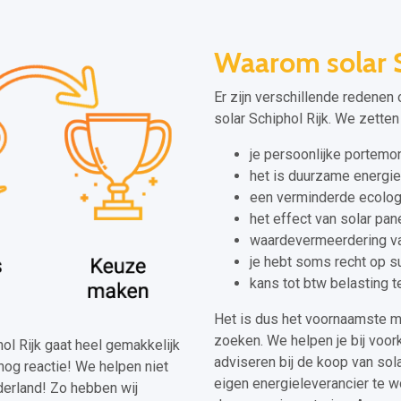
Waarom solar S
Er zijn verschillende redenen 
solar Schiphol Rijk. We zetten 
je persoonlijke portem
het is duurzame energie
een verminderde ecolog
het effect van solar pane
waardevermeerdering va
je hebt soms recht op s
kans tot btw belasting t
Het is dus het voornaamste 
zoeken. We helpen je bij voor
phol Rijk gaat heel gemakkelijk
adviseren bij de koop van sola
nog reactie! We helpen niet
eigen energieleverancier te 
derland! Zo hebben wij