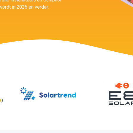
wordt in 2026 en verder.
s
)