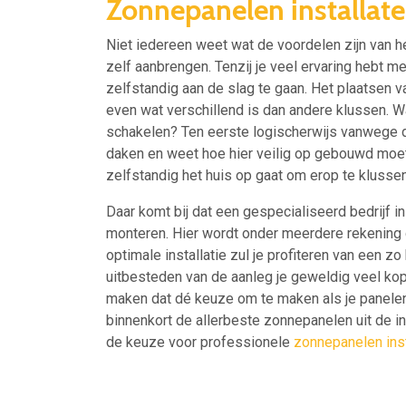
Zonnepanelen installate
Niet iedereen weet wat de voordelen zijn van h
zelf aanbrengen. Tenzij je veel ervaring hebt m
zelfstandig aan de slag te gaan. Het plaatsen v
even wat verschillend is dan andere klussen. W
schakelen? Ten eerste logischerwijs vanwege de
daken en weet hoe hier veilig op gebouwd moet 
zelfstandig het huis op gaat om erop te klussen
Daar komt bij dat een gespecialiseerd bedrijf i
monteren. Hier wordt onder meerdere rekening
optimale installatie zul je profiteren van een z
uitbesteden van de aanleg je geweldig veel kopzo
maken dat dé keuze om te maken als je panelen w
binnenkort de allerbeste zonnepanelen uit de i
de keuze voor professionele
zonnepanelen inst