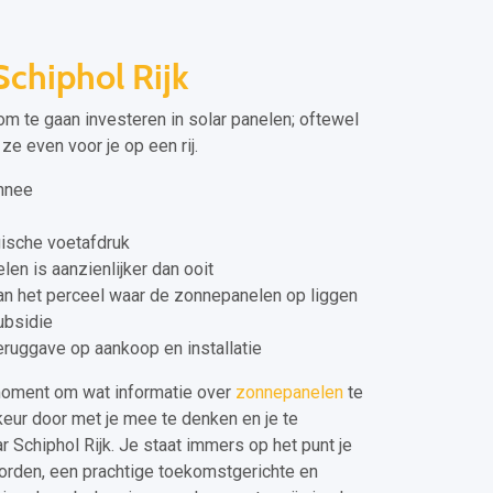
chiphol Rijk
om te gaan investeren in solar panelen; oftewel
ze even voor je op een rij.
onnee
ische voetafdruk
len is aanzienlijker dan ooit
n het perceel waar de zonnepanelen op liggen
ubsidie
eruggave op aankoop en installatie
moment om wat informatie over
zonnepanelen
te
keur door met je mee te denken en je te
r Schiphol Rijk. Je staat immers op het punt je
worden, een prachtige toekomstgerichte en