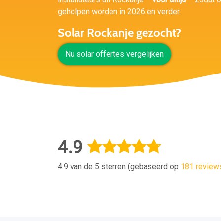
geholpen worden in 2026 en verder.
Solar Rockanje gezocht?
Nu solar offertes vergelijken
4.9
4.9 van de 5 sterren (gebaseerd op
181 review