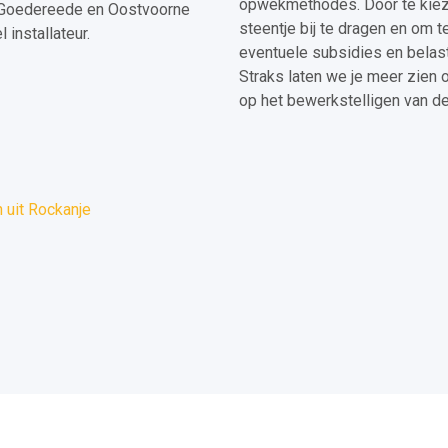
opwekmethodes. Door te kieze
, Goedereede en Oostvoorne
steentje bij te dragen en om t
installateur.
eventuele subsidies en belasti
Straks laten we je meer zien o
op het bewerkstelligen van d
 uit Rockanje