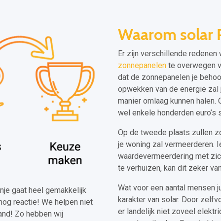
Waarom solar 
Er zijn verschillende redenen
zonnepanelen
te overwegen vo
dat de zonnepanelen je behoor
opwekken van de energie zal 
manier omlaag kunnen halen. O
wel enkele honderden euro’s 
Op de tweede plaats zullen z
je woning zal vermeerderen. I
waardevermeerdering met zich
te verhuizen, kan dit zeker v
Wat voor een aantal mensen ju
anje gaat heel gemakkelijk
karakter van solar. Door zelfv
nog reactie! We helpen niet
er landelijk niet zoveel elekt
and! Zo hebben wij