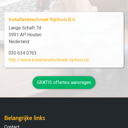
Installatietechniek Rijnhuis B.V.
Lange Schaft 7d
3991 AP Houten
Nederland
030 634 0763
http://www.installatietechniek-rijnhuis.nl/
GRATIS offertes aanvragen
Belangrijke links
Contact