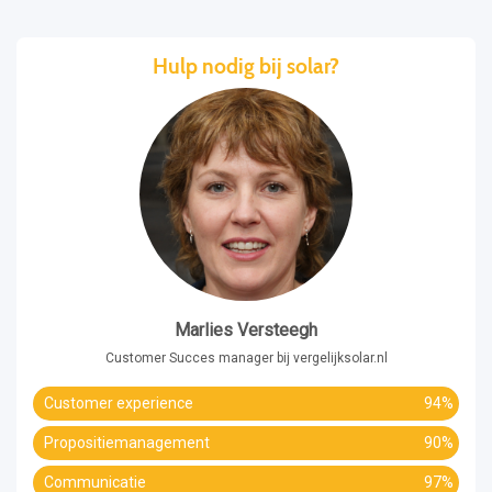
Hulp nodig bij solar?
Marlies Versteegh
Customer Succes manager bij vergelijksolar.nl
Customer experience
94%
Propositiemanagement
90%
Communicatie
97%