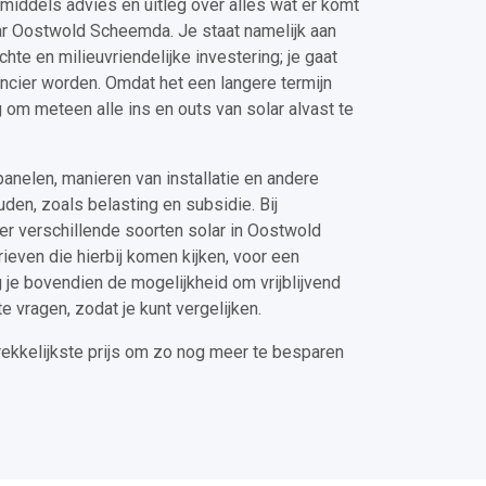
n middels advies en uitleg over alles wat er komt
lar Oostwold Scheemda. Je staat namelijk aan
te en milieuvriendelijke investering; je gaat
ancier worden. Omdat het een langere termijn
g om meteen alle ins en outs van solar alvast te
panelen, manieren van installatie en andere
en, zoals belasting en subsidie. Bij
ver verschillende soorten solar in Oostwold
ieven die hierbij komen kijken, voor een
g je bovendien de mogelijkheid om vrijblijvend
e vragen, zodat je kunt vergelijken.
trekkelijkste prijs om zo nog meer te besparen