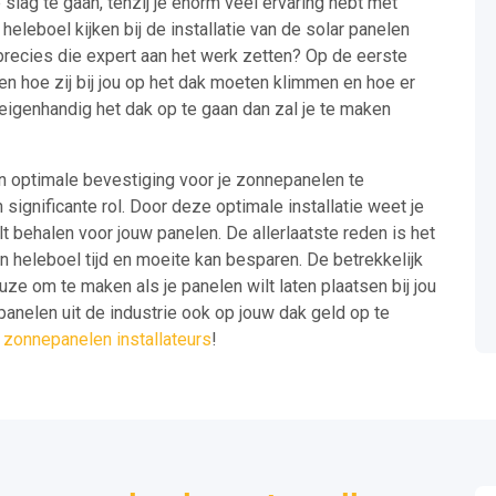
slag te gaan, tenzij je enorm veel ervaring hebt met
leboel kijken bij de installatie van de solar panelen
 precies die expert aan het werk zetten? Op de eerste
ten hoe zij bij jou op het dak moeten klimmen en hoe er
eigenhandig het dak op te gaan dan zal je te maken
en optimale bevestiging voor je zonnepanelen te
n significante rol. Door deze optimale installatie weet je
 behalen voor jouw panelen. De allerlaatste reden is het
en heleboel tijd en moeite kan besparen. De betrekkelijk
uze om te maken als je panelen wilt laten plaatsen bij jou
 panelen uit de industrie ook op jouw dak geld op te
e
zonnepanelen installateurs
!