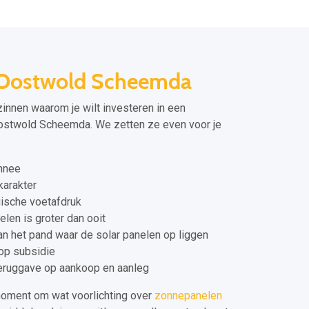
 Oostwold Scheemda
zinnen waarom je wilt investeren in een
Oostwold Scheemda. We zetten ze even voor je
onnee
arakter
ische voetafdruk
len is groter dan ooit
n het pand waar de solar panelen op liggen
 op subsidie
teruggave op aankoop en aanleg
moment om wat voorlichting over
zonnepanelen