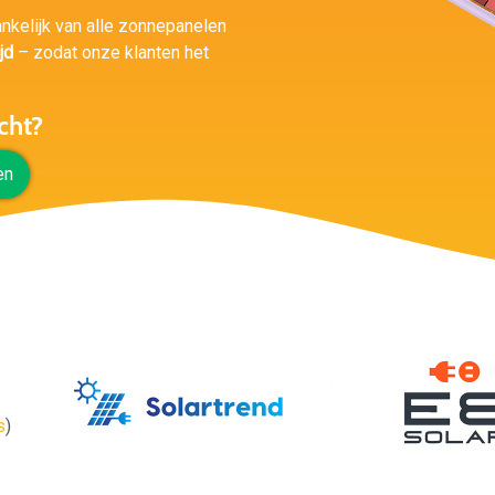
ankelijk van alle zonnepanelen
jd
– zodat onze klanten het
cht?
en
s
)