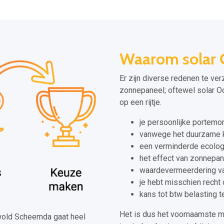
Waarom solar
Er zijn diverse redenen te ver
zonnepaneel; oftewel solar 
op een rijtje.
je persoonlijke portem
vanwege het duurzame k
een verminderde ecolog
het effect van zonnepane
waardevermeerdering va
je hebt misschien recht
kans tot btw belasting 
Het is dus het voornaamste 
stwold Scheemda gaat heel