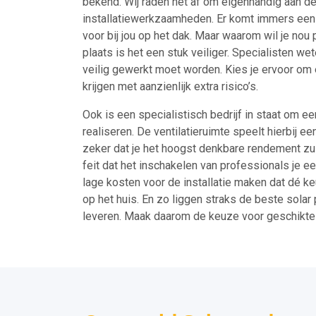
bekend. Wij raden het af om eigenhandig aan de 
installatiewerkzaamheden. Er komt immers een he
voor bij jou op het dak. Maar waarom wil je nou
plaats is het een stuk veiliger. Specialisten we
veilig gewerkt moet worden. Kies je ervoor om 
krijgen met aanzienlijk extra risico’s.
Ook is een specialistisch bedrijf in staat om e
realiseren. De ventilatieruimte speelt hierbij ee
zeker dat je het hoogst denkbare rendement zult
feit dat het inschakelen van professionals je e
lage kosten voor de installatie maken dat dé ke
op het huis. En zo liggen straks de beste solar
leveren. Maak daarom de keuze voor geschikt