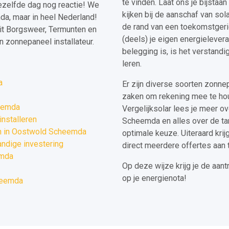
te vinden. Laat ons je bijstaa
dezelfde dag nog reactie! We
kijken bij de aanschaf van so
a, maar in heel Nederland!
de rand van een toekomstgerich
it Borgsweer, Termunten en
(deels) je eigen energielever
n zonnepaneel installateur.
belegging is, is het verstandi
leren.
a
Er zijn diverse soorten zonne
zaken om rekening mee te houd
heemda
Vergelijksolar lees je meer o
nstalleren
Scheemda en alles over de tar
n in Oostwold Scheemda
optimale keuze. Uiteraard krij
ndige investering
direct meerdere offertes aan t
emda
Op deze wijze krijg je de aan
op je energienota!
cheemda