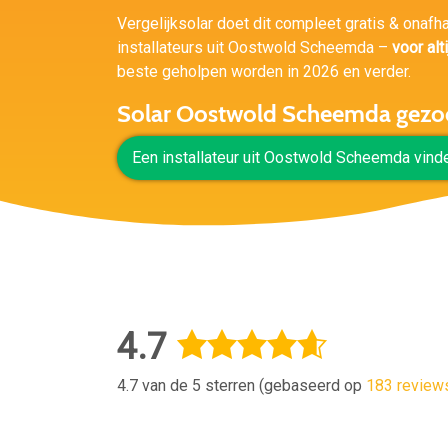
Vergelijksolar doet dit compleet gratis & onafh
installateurs uit Oostwold Scheemda –
voor alti
beste geholpen worden in 2026 en verder.
Solar Oostwold Scheemda gezo
Een installateur uit Oostwold Scheemda vind
4.7
4.7 van de 5 sterren (gebaseerd op
183 review