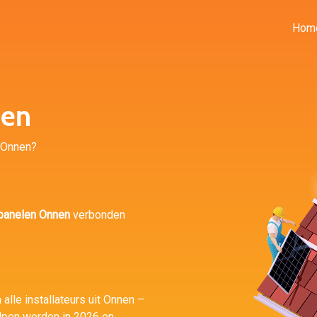
Hom
nen
n Onnen?
panelen Onnen
verbonden
 alle installateurs uit Onnen –
lpen worden in 2026 en