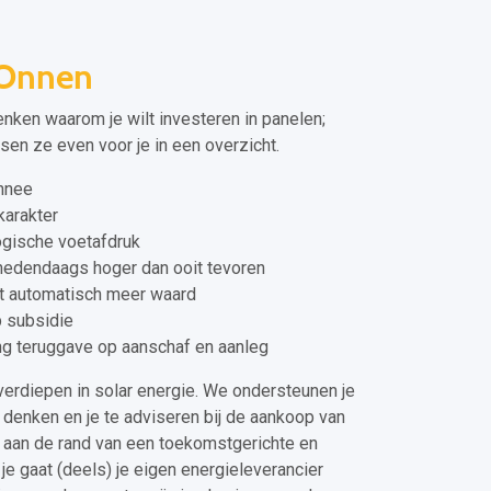
 Onnen
enken waarom je wilt investeren in panelen;
sen ze even voor je in een overzicht.
onnee
arakter
gische voetafdruk
hedendaags hoger dan ooit tevoren
dt automatisch meer waard
p subsidie
ing teruggave op aanschaf en aanleg
erdiepen in solar energie. We ondersteunen je
e denken en je te adviseren bij de aankoop van
k aan de rand van een toekomstgerichte en
 je gaat (deels) je eigen energieleverancier