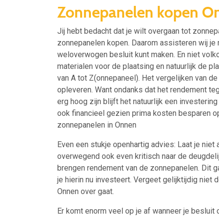
Zonnepanelen kopen O
Jij hebt bedacht dat je wilt overgaan tot zonnep
zonnepanelen kopen. Daarom assisteren wij je m
weloverwogen besluit kunt maken. En niet volko
materialen voor de plaatsing en natuurlijk de pl
van A tot Z(onnepaneel). Het vergelijken van d
opleveren. Want ondanks dat het rendement te
erg hoog zijn blijft het natuurlijk een investerin
ook financieel gezien prima kosten besparen op
zonnepanelen in Onnen
Even een stukje openhartig advies: Laat je niet 
overwegend ook even kritisch naar de deugdeli
brengen rendement van de zonnepanelen. Dit ga
je hierin nu investeert. Vergeet gelijktijdig nie
Onnen over gaat.
Er komt enorm veel op je af wanneer je besluit 