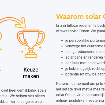
Waarom solar
Er zijn talloze redenen te bed
oftewel solar Onnen. We plaat
je persoonlijke portem
vanwege het duurzame k
een gereduceerde ecolo
solar panelen renderen 
een huis met solar wor
je hebt mogelijk recht o
potentie tot btw belast
Kortom; het moment om je te v
het liefste door met je mee t
en gaat heel gemakkelijk zoals
solar Onnen. Je staat namelij
actie! We helpen niet alleen
milieuvriendelijke investering;
ebben wij huiseigenaren en