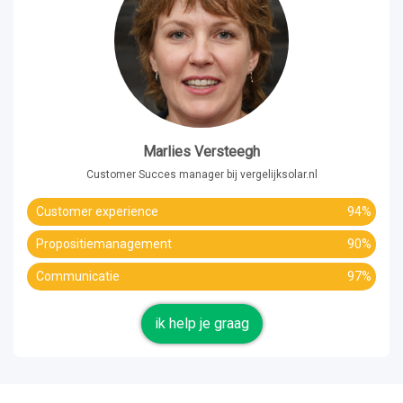
Marlies Versteegh
Customer Succes manager bij vergelijksolar.nl
Customer experience
94%
Propositiemanagement
90%
Communicatie
97%
ik help je graag