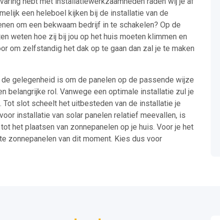
rvaring hebt met installatiewerkzaamheden raden wij je af
lijk een heleboel kijken bij de installatie van de
redenen om een bekwaam bedrijf in te schakelen? Op de
sten weten hoe zij bij jou op het huis moeten klimmen en
oor om zelfstandig het dak op te gaan dan zal je te maken
in de gelegenheid is om de panelen op de passende wijze
en belangrijke rol. Vanwege een optimale installatie zul je
Tot slot scheelt het uitbesteden van de installatie je
oor installatie van solar panelen relatief meevallen, is
ot het plaatsen van zonnepanelen op je huis. Voor je het
ste zonnepanelen van dit moment. Kies dus voor