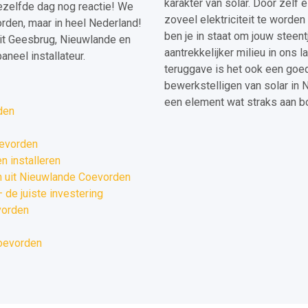
karakter van solar. Door zelf e
dezelfde dag nog reactie! We
zoveel elektriciteit te worde
rden, maar in heel Nederland!
ben je in staat om jouw steent
it Geesbrug, Nieuwlande en
aantrekkelijker milieu in ons 
neel installateur.
teruggave is het ook een goed
bewerkstelligen van solar in
een element wat straks aan b
den
oevorden
 installeren
 uit Nieuwlande Coevorden
de juiste investering
vorden
Coevorden