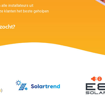
alle installateurs uit
e klanten het beste geholpen
zocht?
s
)