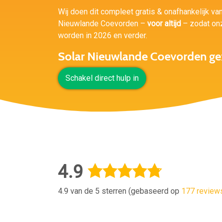
Wij doen dit compleet gratis & onafhankelijk van 
Nieuwlande Coevorden –
voor altijd
– zodat onz
worden in 2026 en verder.
Solar Nieuwlande Coevorden ge
Schakel direct hulp in
4.9
4.9 van de 5 sterren (gebaseerd op
177 review