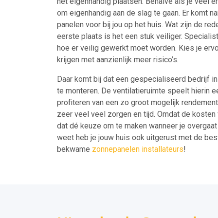
het eigenhandig plaatsen. Behalve als je veel e
om eigenhandig aan de slag te gaan. Er komt name
panelen voor bij jou op het huis. Wat zijn de 
eerste plaats is het een stuk veiliger. Speciali
hoe er veilig gewerkt moet worden. Kies je erv
krijgen met aanzienlijk meer risico’s.
Daar komt bij dat een gespecialiseerd bedrijf 
te monteren. De ventilatieruimte speelt hierin e
profiteren van een zo groot mogelijk rendement. 
zeer veel veel zorgen en tijd. Omdat de kosten v
dat dé keuze om te maken wanneer je overgaat t
weet heb je jouw huis ook uitgerust met de be
bekwame
zonnepanelen installateurs
!