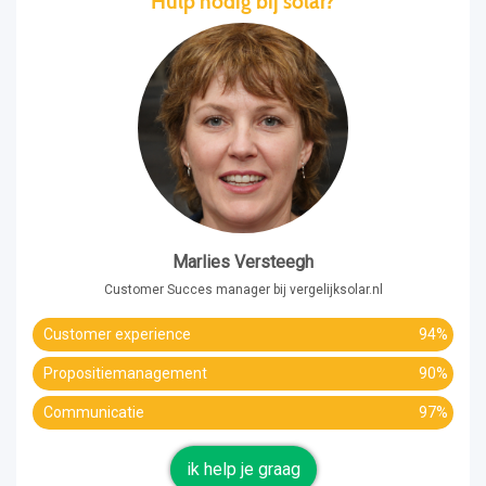
Hulp nodig bij solar?
Marlies Versteegh
Customer Succes manager bij vergelijksolar.nl
Customer experience
94%
Propositiemanagement
90%
Communicatie
97%
ik help je graag