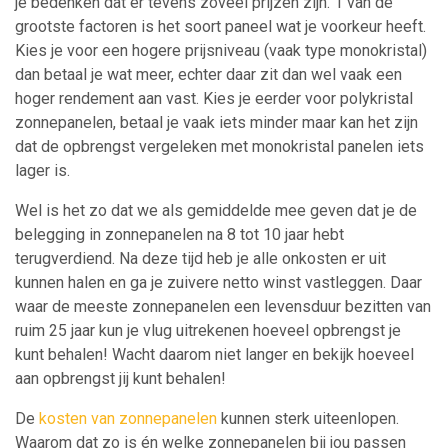
je bedenken dat er tevens zoveel prijzen zijn. 1 van de
grootste factoren is het soort paneel wat je voorkeur heeft.
Kies je voor een hogere prijsniveau (vaak type monokristal)
dan betaal je wat meer, echter daar zit dan wel vaak een
hoger rendement aan vast. Kies je eerder voor polykristal
zonnepanelen, betaal je vaak iets minder maar kan het zijn
dat de opbrengst vergeleken met monokristal panelen iets
lager is.
Wel is het zo dat we als gemiddelde mee geven dat je de
belegging in zonnepanelen na 8 tot 10 jaar hebt
terugverdiend. Na deze tijd heb je alle onkosten er uit
kunnen halen en ga je zuivere netto winst vastleggen. Daar
waar de meeste zonnepanelen een levensduur bezitten van
ruim 25 jaar kun je vlug uitrekenen hoeveel opbrengst je
kunt behalen! Wacht daarom niet langer en bekijk hoeveel
aan opbrengst jij kunt behalen!
De
kosten van zonnepanelen
kunnen sterk uiteenlopen.
Waarom dat zo is én welke zonnepanelen bij jou passen