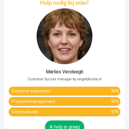
Hulp nodig bij solar?
Marlies Versteegh
Customer Succes manager bij vergelijksolar.nl
Customer experience
94%
Propositiemanagement
90%
Communicatie
97%
ik help je graag