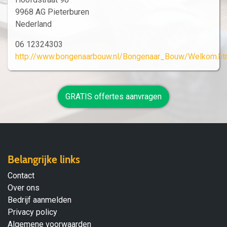
9968 AG Pieterburen
Nederland
06 12324303
http://www.bongenaarbouw.nl/Bongenaar_Bouw/Welkom.ht
GRATIS offertes aanvragen
Belangrijke links
Contact
Over ons
Bedrijf aanmelden
Privacy policy
Algemene voorwaarden