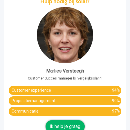
Hulp nodig bij solar?
Marlies Versteegh
Customer Succes manager bij vergelijksolar.nl
Customer experience
94%
Propositiemanagement
90%
Communicatie
97%
ik help je graag