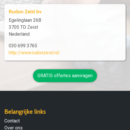
Rudon Zeist bv
Egelinglaan 26B
3705 TD Zeist
Nederland
030 699 3765
http://www.rudonzeist.nl/
GRATIS offertes aanvragen
Belangrijke links
Contact
Over ons