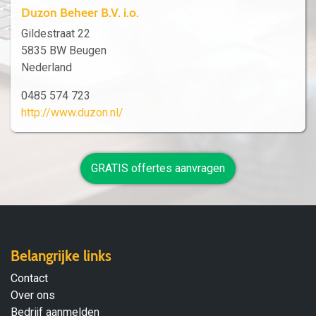
Duzon Beheer B.V. i.o.
Gildestraat 22
5835 BW Beugen
Nederland
0485 574 723
http://www.duzon.nl/
GRATIS offertes aanvragen
Belangrijke links
Contact
Over ons
Bedrijf aanmelden