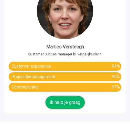
Marlies Versteegh
Customer Succes manager bij vergelijksolar.nl
Customer experience
94%
Propositiemanagement
90%
Communicatie
97%
ik help je graag