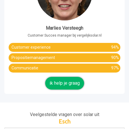
Marlies Versteegh
Customer Succes manager bij vergelijksolar.nl
Customer experience
94%
Propositiemanagement
90%
Communicatie
97%
ik help je graag
Veelgestelde vragen over solar uit
Esch