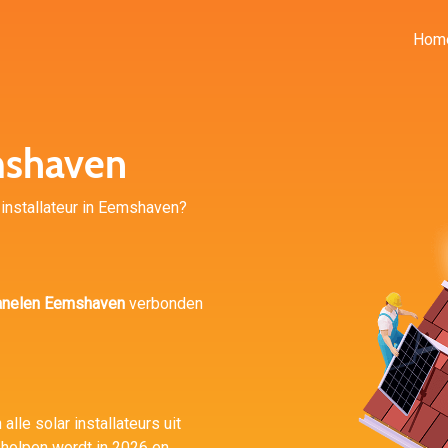
Hom
mshaven
installateur in Eemshaven?
anelen Eemshaven
verbonden
alle solar installateurs uit
eholpen wordt in 2026 en