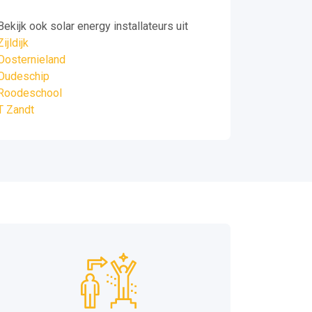
Bekijk ook solar energy installateurs uit
Zijldijk
Oosternieland
Oudeschip
Roodeschool
T Zandt