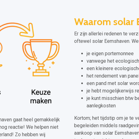
Waarom solar
Er zijn allerlei redenen te ver
oftewel solar Eemshaven. We p
je eigen portemonnee
vanwege het ecologisch
een kleinere ecologisch
het rendement van panel
een pand met solar wor
je hebt mogelijkerwijs r
je kunt misschien btw b
aanlegkosten
Kortom; het tijdstip om je te v
shaven gaat heel gemakkelijk
begeleiden middels raadgeving
nog reactie! We helpen niet
aankoop van solar Eemshaven.
rland! Zo hebben wij