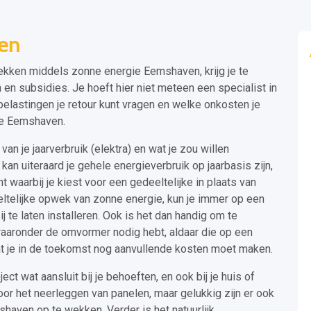
en
wekken middels zonne energie Eemshaven, krijg je te
en subsidies. Je hoeft hier niet meteen een specialist in
belastingen je retour kunt vragen en welke onkosten je
gie Eemshaven.
an je jaarverbruik (elektra) en wat je zou willen
an uiteraard je gehele energieverbruik op jaarbasis zijn,
t waarbij je kiest voor een gedeeltelijke in plaats van
ltelijke opwek van zonne energie, kun je immer op een
 te laten installeren. Ook is het dan handig om te
waaronder de omvormer nodig hebt, aldaar die op een
t je in de toekomst nog aanvullende kosten moet maken.
ect wat aansluit bij je behoeften, en ook bij je huis of
voor het neerleggen van panelen, maar gelukkig zijn er ook
haven op te wekken. Verder is het natuurlijk