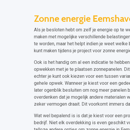
Zonne energie Eemshav
Als je besloten hebt om zelf je energie op te 
maken met mogelijke verschillende belastingen 
te worden, maar het helpt indien je weet welke 
kunt maken tijdens je project voor zonne ener
Ook is het handig om al een indicatie te hebben v
opwekken met je te plaatsen zonnepanelen. Dit k
echter je kunt ook kiezen voor een tussen varian
gehele opwek. Wanneer je kiest voor een gedee
later ogenblik besluiten om nog meer panelen bij
overdenken dat je mogelijk andere materialen 
zeker vermogen draait. Dit voorkomt immers da
Wat wel bepalend is is dat je kiest voor een proj
bedrijf. Niet elk overdekking is even geschikt 
talloze andere opties om zonne energie in Eems