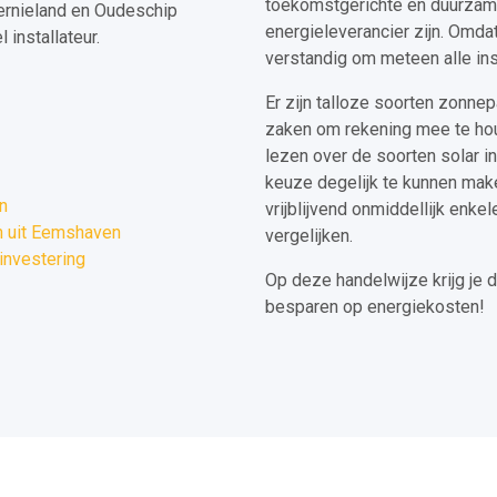
toekomstgerichte en duurzame i
ternieland en Oudeschip
energieleverancier zijn. Omdat
installateur.
verstandig om meteen alle ins
Er zijn talloze soorten zonnep
zaken om rekening mee te hou
lezen over de soorten solar i
keuze degelijk te kunnen make
n
vrijblijvend onmiddellijk enkel
n uit Eemshaven
vergelijken.
investering
Op deze handelwijze krijg je d
besparen op energiekosten!