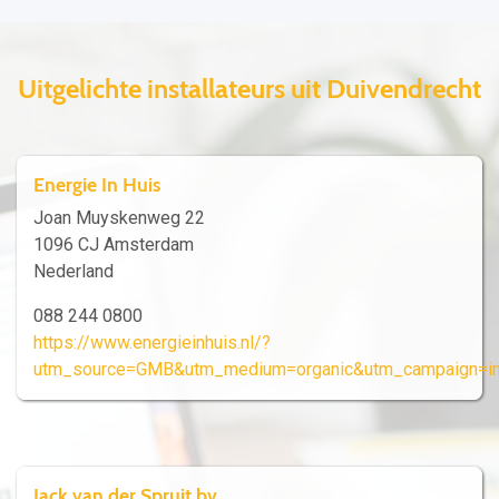
Uitgelichte installateurs uit Duivendrecht
Energie In Huis
Joan Muyskenweg 22
1096 CJ Amsterdam
Nederland
088 244 0800
https://www.energieinhuis.nl/?
utm_source=GMB&utm_medium=organic&utm_campaign=in
Jack van der Spruit bv