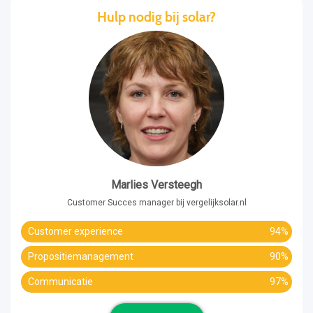
Hulp nodig bij solar?
Marlies Versteegh
Customer Succes manager bij vergelijksolar.nl
Customer experience
94%
Propositiemanagement
90%
Communicatie
97%