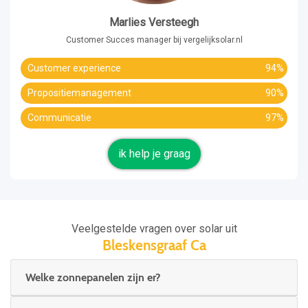
Marlies Versteegh
Customer Succes manager bij vergelijksolar.nl
Customer experience
94%
Propositiemanagement
90%
Communicatie
97%
ik help je graag
Veelgestelde vragen over solar uit
Bleskensgraaf Ca
Welke zonnepanelen zijn er?