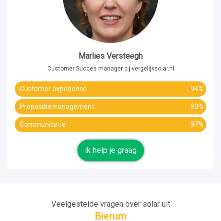
Marlies Versteegh
Customer Succes manager bij vergelijksolar.nl
Customer experience
94%
Propositiemanagement
90%
Communicatie
97%
ik help je graag
Veelgestelde vragen over solar uit
Bierum