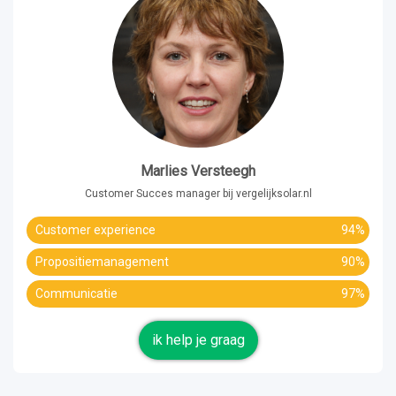
Marlies Versteegh
Customer Succes manager bij vergelijksolar.nl
Customer experience
94%
Propositiemanagement
90%
Communicatie
97%
ik help je graag